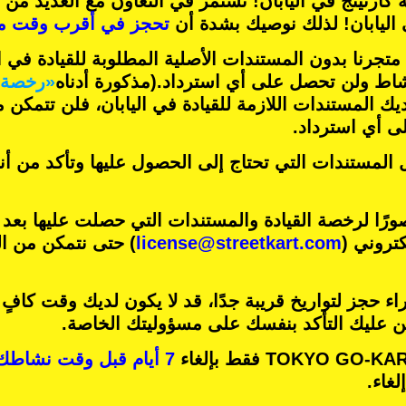
 كارتينج
في اليابان! نستمر في التعاون مع
العديد من 
اليابان! لذلك نوصيك بشدة أن
تحجز في أقرب وقت م
تجرنا بدون المستندات الأصلية المطلوبة للقيادة في ال
شاط ولن تحصل على أي استرداد.
(مذكورة أدناه
«رخصة ا
ديك المستندات اللازمة للقيادة في اليابان، فلن تتمكن
 أي استرداد.
 المستندات التي تحتاج إلى الحصول عليها وتأكد من أ
رًا لرخصة القيادة والمستندات التي حصلت عليها بعد
كتروني (
license@streetkart.com
) حتى نتمكن من ال
ء حجز لتواريخ قريبة جدًا، قد لا يكون لديك وقت كافٍ
ين عليك التأكد بنفسك على مسؤوليتك الخاصة.
7 أيام قبل وقت نشاطك
غاء.