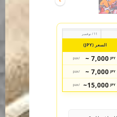
>
11 / نوفمبر
السعر (JPY)
7,000 ~
/pax
JPY
7,000 ~
/pax
JPY
15,000~
/pax
JPY