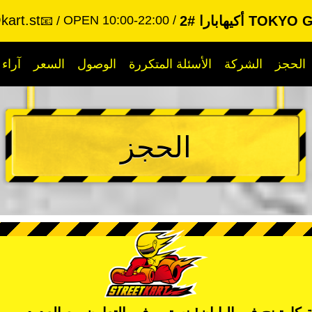
kart.st
 أكيهابارا #2
OPEN 10:00-22:00
📧
الحجز
الشركة
الأسئلة المتكررة
الوصول
السعر
آراء
الحجز