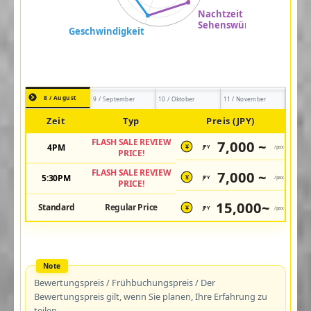
8 / August
9 / September
10 / Oktober
11 / November
Zeit
Typ
Preis (JPY)
FLASH SALE REVIEW
7,000 ~
4PM
JPY
/pax
¥
PRICE!
FLASH SALE REVIEW
7,000 ~
5:30PM
JPY
/pax
¥
PRICE!
15,000~
Standard
Regular Price
JPY
/pax
¥
Bewertungspreis / Frühbuchungspreis / Der
Bewertungspreis gilt, wenn Sie planen, Ihre Erfahrung zu
teilen.