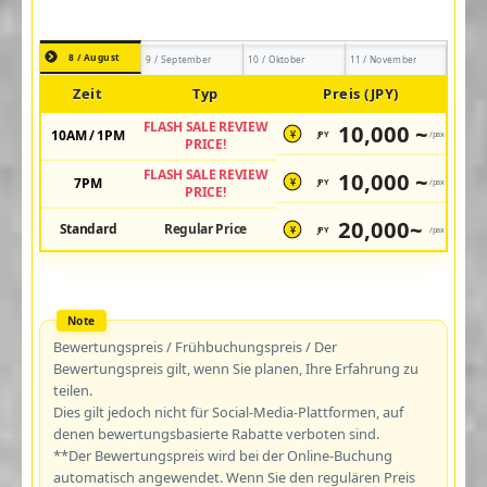
8 / August
9 / September
10 / Oktober
11 / November
Zeit
Typ
Preis (JPY)
FLASH SALE REVIEW
10,000 ~
10AM / 1PM
JPY
/pax
¥
PRICE!
FLASH SALE REVIEW
10,000 ~
7PM
JPY
/pax
¥
PRICE!
20,000~
Standard
Regular Price
JPY
/pax
¥
Bewertungspreis / Frühbuchungspreis / Der
Bewertungspreis gilt, wenn Sie planen, Ihre Erfahrung zu
teilen.
Dies gilt jedoch nicht für Social-Media-Plattformen, auf
denen bewertungsbasierte Rabatte verboten sind.
**Der Bewertungspreis wird bei der Online-Buchung
automatisch angewendet. Wenn Sie den regulären Preis