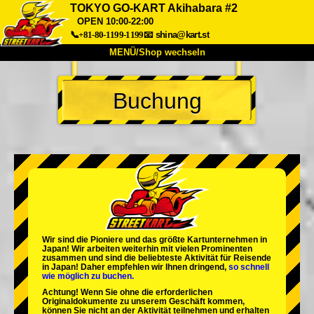
TOKYO GO-KART Akihabara #2
OPEN 10:00-22:00
📞+81-80-1199-1199
📧
shina@kart.st
MENÜ/Shop wechseln
START
Buchung
Über uns
Spezifikationen
Preise
Anfahrt
Bewertungen
FAQ
Unternehmen
Buchung
Shop wechseln
Tokio Shinagawa
Tokio Akihabara#1
Tokio Akihabara#2
Tokio Shibuya
Tokio Shibuya Annex
Tokio Bucht
Wir sind die
Pioniere
und das
größte Kartunternehmen
in
Japan! Wir arbeiten weiterhin mit
vielen Prominenten
Tokio Asakusa
Osaka
zusammen und sind die
beliebteste Aktivität
für Reisende
in Japan! Daher empfehlen wir Ihnen dringend,
so schnell
wie möglich zu buchen.
Okinawa
Achtung! Wenn Sie ohne die erforderlichen
Originaldokumente zu unserem Geschäft kommen,
können Sie nicht an der Aktivität teilnehmen und erhalten