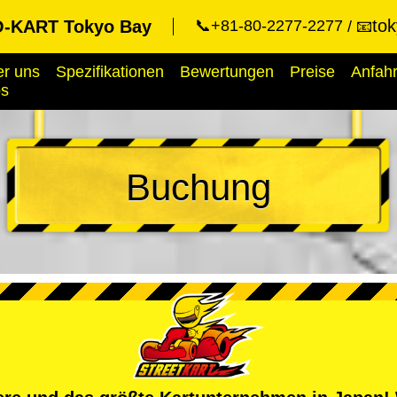
to
-KART Tokyo Bay
📞+81-80-2277-2277
📧
r uns
Spezifikationen
Bewertungen
Preise
Anfahr
ps
Buchung