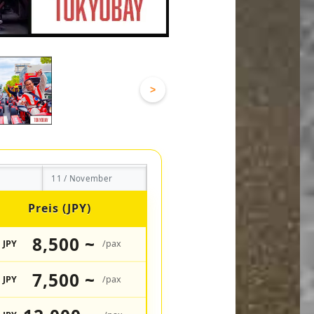
>
11 / November
Preis (JPY)
8,500 ~
JPY
/pax
7,500 ~
JPY
/pax