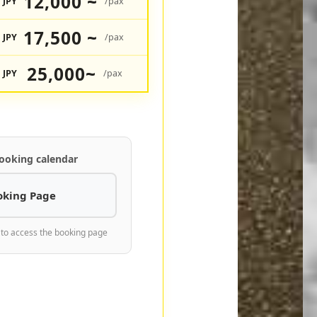
12,000 ~
JPY
/pax
17,500 ~
JPY
/pax
25,000~
JPY
/pax
ooking calendar
oking Page
 to access the booking page