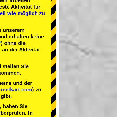
Wir arbeiten
este Aktivität
für
ell wie möglich zu
zu unserem
nd erhalten keine
“
) ohne die
an der Aktivität
 stellen Sie
nkommen.
heins und der
reetkart.com
) zu
gibt.
, haben Sie
berprüfen. In