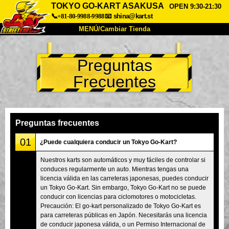
TOKYO GO-KART ASAKUSA
OPEN 9:30-21:30
📞+81-80-9988-9988
📧
shina@kart.st
MENÚ/Cambiar Tienda
INICIO
Preguntas
Acerca de
Especificaciones
Precios
Frecuentes
Acceso
Testimonios
Preguntas Frecuentes
Empresa
Reservas
Cambiar Tienda
Preguntas frecuentes
Tokyo Shinagawa
Tokyo Akihabara#1
01
¿Puede cualquiera conducir un Tokyo Go-Kart?
Tokyo Akihabara#2
Tokyo Shibuya
Nuestros karts son automáticos y muy fáciles de controlar si
conduces regularmente un auto. Mientras tengas una
Tokyo Shibuya Annex
Tokyo Bay
licencia válida en las carreteras japonesas, puedes conducir
un Tokyo Go-Kart. Sin embargo, Tokyo Go-Kart no se puede
Tokyo Asakusa
Osaka
conducir con licencias para ciclomotores o motocicletas.
Okinawa
Precaución: El go-kart personalizado de Tokyo Go-Kart es
para carreteras públicas en Japón. Necesitarás una licencia
de conducir japonesa válida, o un Permiso Internacional de