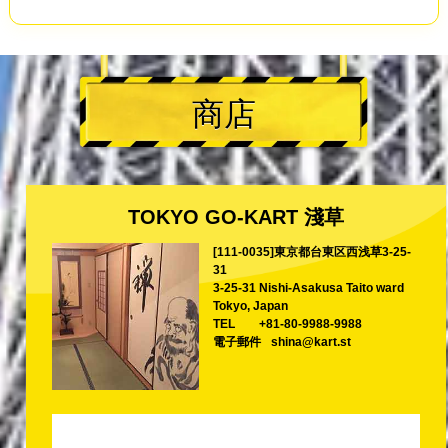
商店
TOKYO GO-KART 淺草
[111-0035]東京都台東区西浅草3-25-
31
3-25-31 Nishi-Asakusa Taito ward
Tokyo, Japan
TEL
+81-80-9988-9988
電子郵件
shina@kart.st