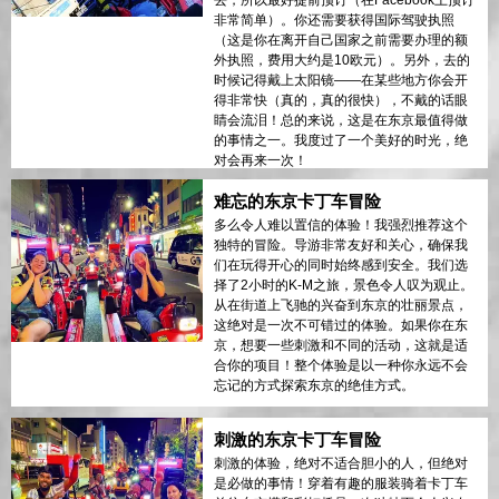
非常简单）。你还需要获得国际驾驶执照
（这是你在离开自己国家之前需要办理的额
外执照，费用大约是10欧元）。另外，去的
时候记得戴上太阳镜——在某些地方你会开
得非常快（真的，真的很快），不戴的话眼
睛会流泪！总的来说，这是在东京最值得做
的事情之一。我度过了一个美好的时光，绝
对会再来一次！
难忘的东京卡丁车冒险
多么令人难以置信的体验！我强烈推荐这个
独特的冒险。导游非常友好和关心，确保我
们在玩得开心的同时始终感到安全。我们选
择了2小时的K-M之旅，景色令人叹为观止。
从在街道上飞驰的兴奋到东京的壮丽景点，
这绝对是一次不可错过的体验。如果你在东
京，想要一些刺激和不同的活动，这就是适
合你的项目！整个体验是以一种你永远不会
忘记的方式探索东京的绝佳方式。
刺激的东京卡丁车冒险
刺激的体验，绝对不适合胆小的人，但绝对
是必做的事情！穿着有趣的服装骑着卡丁车