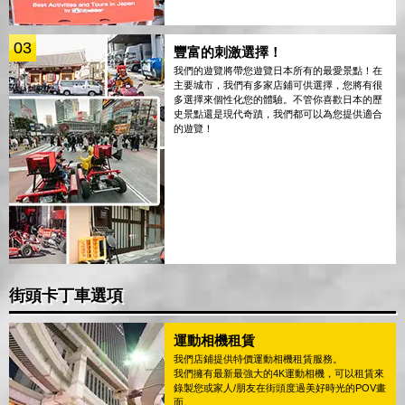
03
豐富的刺激選擇！
我們的遊覽將帶您遊覽日本所有的最愛景點！在
主要城市，我們有多家店鋪可供選擇，您將有很
多選擇來個性化您的體驗。不管你喜歡日本的歷
史景點還是現代奇蹟，我們都可以為您提供適合
的遊覽！
街頭卡丁車選項
運動相機租賃
我們店鋪提供特價運動相機租賃服務。
我們擁有最新最強大的4K運動相機，可以租賃來
錄製您或家人/朋友在街頭度過美好時光的POV畫
面。