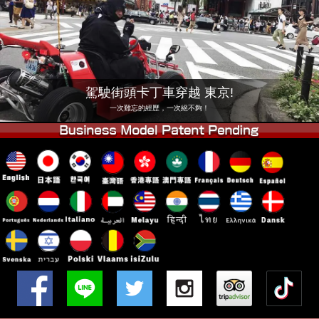
公司
預訂
更換店鋪
東京品川 #1
東京秋葉原#1
東京秋葉原#2
東京澀谷
駕駛街頭卡丁車穿越 東京!
東京澀谷附屬
東京灣
一次難忘的經歷，一次絕不夠！
東京淺草
大阪
沖繩