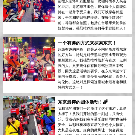
前往东京塔和彩虹桥是一次独特而令人兴奋
的经历。导游非常出色，确保每个人都能保
持在一起并享受乐趣。我们可以穿各种服
装，手套和护目镜也提供。在每个红绿灯
前，导游都会拍照，包括在台场摩天轮前的
短暂停留。强烈推荐给任何寻求冒险的人！
一个有趣的方式来探索东京！
超级有趣的体验！这是从不同的角度看东京
的好方法，特别是对于那些想要比普通观光
更刺激的人。我强烈推荐给所有喜欢一点刺
激的人。只要确保你有国际驾照或日本驾
照，因为这是活动的要求。在东京驾驶卡丁
车的兴奋感，同时享受美丽的风景，真是无
与伦比。这绝对是探索这座城市最有趣和独
特的方式之一！
东京最棒的团体活动！🌈
我和我的朋友们一起预订了这个旅游，真是
太棒了！从我们开始的那一刻起，只有快
乐。导游确保我们在享受乐趣的同时也保持
安全。从彩虹桥和东京塔的景色令人惊叹，
尤其是在夜晚。凉爽的微风让一切变得完