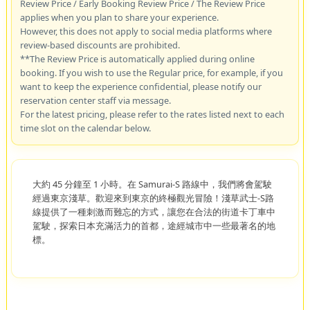
Review Price / Early Booking Review Price / The Review Price
applies when you plan to share your experience.
However, this does not apply to social media platforms where
review-based discounts are prohibited.
**The Review Price is automatically applied during online
booking. If you wish to use the Regular price, for example, if you
want to keep the experience confidential, please notify our
reservation center staff via message.
For the latest pricing, please refer to the rates listed next to each
time slot on the calendar below.
大約 45 分鐘至 1 小時。在 Samurai-S 路線中，我們將會駕駛
經過東京淺草。歡迎來到東京的終極觀光冒險！淺草武士-S路
線提供了一種刺激而難忘的方式，讓您在合法的街道卡丁車中
駕駛，探索日本充滿活力的首都，途經城市中一些最著名的地
標。