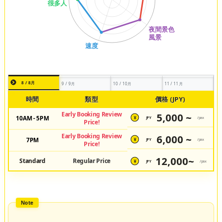
8 / 8月
9 / 9月
10 / 10月
11 / 11月
時間
類型
價格 (JPY)
Early Booking Review
5,000 ~
10AM - 5PM
JPY
/pax
¥
Price!
Early Booking Review
6,000 ~
7PM
JPY
/pax
¥
Price!
12,000~
Standard
Regular Price
JPY
/pax
¥