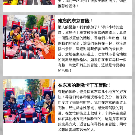
美，我们一路上拍了很多美丽的照片。强烈
推荐给团体！
难忘的东京冒险！
驚人的樂趣！我們參加了1.5到2小時的旅
遊，駕駛卡丁車穿梭於東京的道路上，真是
一個難以置信的體驗。導遊們非常出色，確
保我們的安全，讓我們保持在一起，並沿途
指出景點。這絕對是我們參加過的最佳旅
遊。駕駛在東京街道上，欣賞城市著名地標
的刺激感無與倫比。如果你在東京尋找一個
有趣、刺激和難忘的冒險，這就是你要參加
的活動！
在东京的刺激卡丁车冒险！
有趣的体验，也是探索东京几个地方的好方
法！导游们对各种情况都准备充分，确保我
们度过了愉快的时光。我们在东京的街道上
飞驰，经过标志性景点，感受着驾驶的刺
激。在繁忙的街道上驾驶卡丁车的兴奋感是
你在其他地方无法体验到的。这是探索东京
的完美方式，适合任何寻找有趣冒险，同时
又想欣赏城市风光的人。