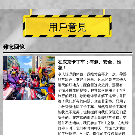
用戶意見
難忘回憶
在东京卡丁车：有趣、安全、难
忘！
令人惊叹的体验！我绝对会再来一次。导游
非常出色，友好且外向。休息区是与其他人
聊天的好地方，配合着这次旅行。那里有一
个循环播放的视频，解释如何使用卡丁车和
旅行的规则。导游也详细讲解了这些，并回
答了我们所有的问题。驾驶非常棒。只用了
几分钟就适应了卡丁车。虽然有些卡丁车可
能状态不完美，但机械师向我们保证它们是
安全的。在东京的街道上驾驶非常值得。交
通并不太糟糕，我们参加了K-L之旅。在红绿
灯停下时，我们有时间聊天，导游也为我们
拍了张快照。MariCar提供的不仅仅是旅行