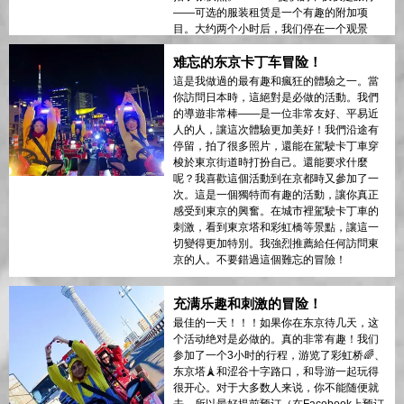
——可选的服装租赁是一个有趣的附加项
目。大约两个小时后，我们停在一个观景
台，欣赏到了东京的美丽景色。然后我们又
难忘的东京卡丁车冒险！
开了一小时，走了不同的路线回去。总的来
说，这是一次很棒的体验。如果我再来这个
這是我做過的最有趣和瘋狂的體驗之一。當
令人惊叹的城市，我一定会再来一次！
你訪問日本時，這絕對是必做的活動。我們
的導遊非常棒——是一位非常友好、平易近
人的人，讓這次體驗更加美好！我們沿途有
停留，拍了很多照片，還能在駕駛卡丁車穿
梭於東京街道時打扮自己。還能要求什麼
呢？我喜歡這個活動到在京都時又參加了一
次。這是一個獨特而有趣的活動，讓你真正
感受到東京的興奮。在城市裡駕駛卡丁車的
刺激，看到東京塔和彩虹橋等景點，讓這一
切變得更加特別。我強烈推薦給任何訪問東
京的人。不要錯過這個難忘的冒險！
充满乐趣和刺激的冒险！
最佳的一天！！！如果你在东京待几天，这
个活动绝对是必做的。真的非常有趣！我们
参加了一个3小时的行程，游览了彩虹桥🌈、
东京塔🗼和涩谷十字路口，和导游一起玩得
很开心。对于大多数人来说，你不能随便就
去，所以最好提前预订（在Facebook上预订