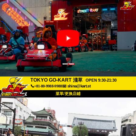
TOKYO GO-KART 淺草
OPEN 9:30-21:30
📞+81-80-9988-9988
📧
shina@kart.st
菜單/更換店鋪
首頁
關於
規格
價格
交通方式
顧客聲音
常見問題