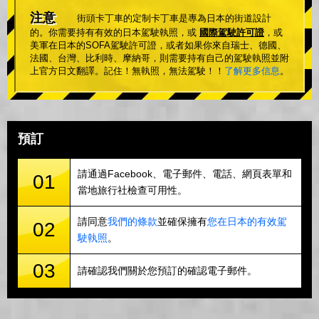
注意
街頭卡丁車的定制卡丁車是專為日本的街道設計
的。你需要持有有效的日本駕駛執照，或
國際駕駛許可證
，或
美軍在日本的SOFA駕駛許可證，或者如果你來自瑞士、德國、
法國、台灣、比利時、摩納哥，則需要持有自己的駕駛執照並附
上官方日文翻譯。記住！無執照，無法駕駛！！
了解更多信息
。
預訂
請通過Facebook、電子郵件、電話、網頁表單和
01
當地旅行社檢查可用性。
請同意
我們的條款
並確保擁有
您在日本的有效駕
02
駛執照
。
03
請確認我們關於您預訂的確認電子郵件。