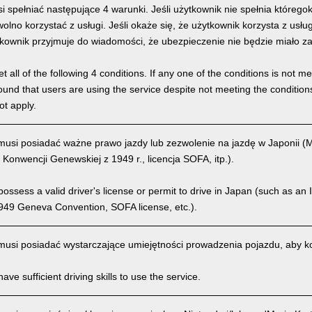
 spełniać następujące 4 warunki. Jeśli użytkownik nie spełnia którego
olno korzystać z usługi. Jeśli okaże się, że użytkownik korzysta z usł
kownik przyjmuje do wiadomości, że ubezpieczenie nie będzie miało z
 all of the following 4 conditions. If any one of the conditions is not m
is found that users are using the service despite not meeting the conditi
ot apply.
usi posiadać ważne prawo jazdy lub zezwolenie na jazdę w Japonii 
 Konwencji Genewskiej z 1949 r., licencja SOFA, itp.).
ssess a valid driver's license or permit to drive in Japan (such as an I
949 Geneva Convention, SOFA license, etc.).
usi posiadać wystarczające umiejętności prowadzenia pojazdu, aby kor
ve sufficient driving skills to use the service.