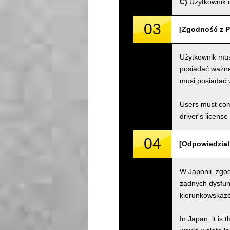
C)
Użytkownik m
03
[Zgodność z P
Użytkownik mus
posiadać ważne 
musi posiadać 
Users must comp
driver's license
04
[Odpowiedzialn
W Japonii, zgod
żadnych dysfun
kierunkowskazów
In Japan, it is 