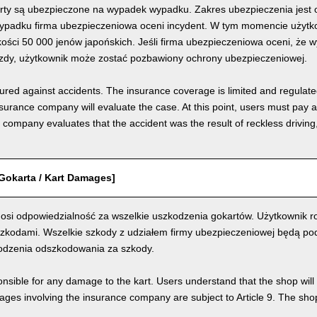
rty są ubezpieczone na wypadek wypadku. Zakres ubezpieczenia jest o
padku firma ubezpieczeniowa oceni incydent. W tym momencie użytkow
ości 50 000 jenów japońskich. Jeśli firma ubezpieczeniowa oceni, że 
azdy, użytkownik może zostać pozbawiony ochrony ubezpieczeniowej.
nsured against accidents. The insurance coverage is limited and regulate
nsurance company will evaluate the case. At this point, users must pay 
e company evaluates that the accident was the result of reckless drivin
Gokarta / Kart Damages]
osi odpowiedzialność za wszelkie uszkodzenia gokartów. Użytkownik ro
szkodami. Wszelkie szkody z udziałem firmy ubezpieczeniowej będą pod
odzenia odszkodowania za szkody.
nsible for any damage to the kart. Users understand that the shop will 
s involving the insurance company are subject to Article 9. The shop 