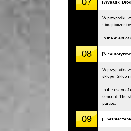
07
[Wypadki Drogo
W przypadku wy
ubezpieczenio
In the event of 
08
[Nieautoryzow
W przypadku wy
sklepu. Sklep 
In the event of 
consent. The s
parties.
09
[Ubezpieczenie