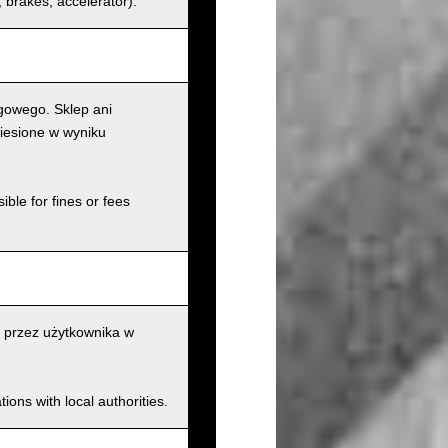
s, brakes, accelerator).
gowego. Sklep ani
iesione w wyniku
ible for fines or fees
 przez użytkownika w
ions with local authorities.