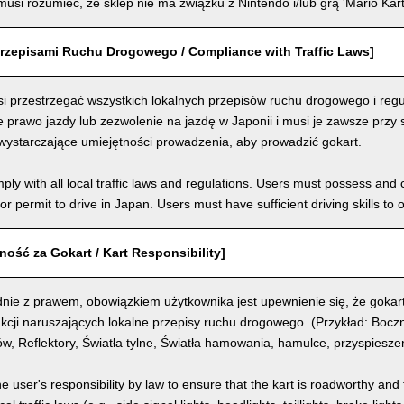
usi rozumieć, że sklep nie ma związku z Nintendo i/lub grą 'Mario Kart
rzepisami Ruchu Drogowego / Compliance with Traffic Laws]
i przestrzegać wszystkich lokalnych przepisów ruchu drogowego i regu
prawo jazdy lub zezwolenie na jazdę w Japonii i musi je zawsze przy 
wystarczające umiejętności prowadzenia, aby prowadzić gokart.
ly with all local traffic laws and regulations. Users must possess and ca
 or permit to drive in Japan. Users must have sufficient driving skills to 
ość za Gokart / Kart Responsibility]
nie z prawem, obowiązkiem użytkownika jest upewnienie się, że gokart
kcji naruszających lokalne przepisy ruchu drogowego. (Przykład: Boczn
, Reflektory, Światła tylne, Światła hamowania, hamulce, przyspiesze
the user's responsibility by law to ensure that the kart is roadworthy and