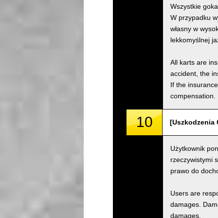
Wszystkie goka
W przypadku wy
własny w wysok
lekkomyślnej j
All karts are i
accident, the i
If the insuranc
compensation.
10
[Uszkodzenia 
Użytkownik pon
rzeczywistymi 
prawo do doch
Users are respo
damages. Damage
damages.