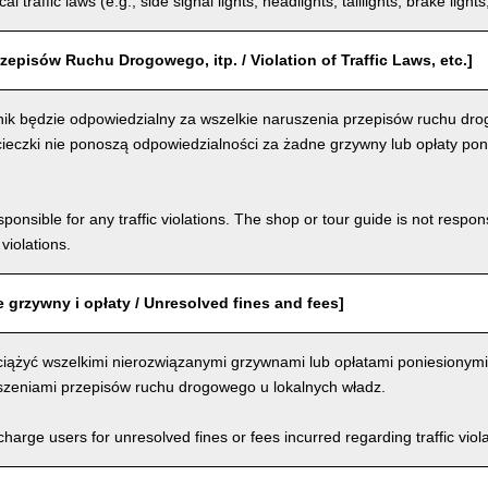
al traffic laws (e.g., side signal lights, headlights, taillights, brake light
zepisów Ruchu Drogowego, itp. / Violation of Traffic Laws, etc.]
ik będzie odpowiedzialny za wszelkie naruszenia przepisów ruchu dro
ieczki nie ponoszą odpowiedzialności za żadne grzywny lub opłaty pon
ponsible for any traffic violations. The shop or tour guide is not respons
violations.
 grzywny i opłaty / Unresolved fines and fees]
iążyć wszelkimi nierozwiązanymi grzywnami lub opłatami poniesionymi
szeniami przepisów ruchu drogowego u lokalnych władz.
arge users for unresolved fines or fees incurred regarding traffic violat