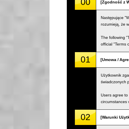
00
[Zgodność z W
Następujące "W
rozumieją, że w
The following "
official "Terms
01
[Umowa / Agr
Użytkownik zga
świadczonych p
Users agree to 
circumstances w
02
[Warunki Użyt