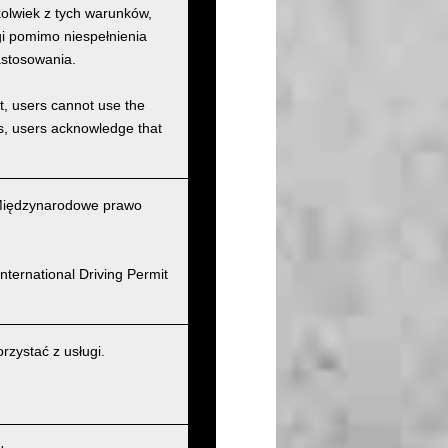
kolwiek z tych warunków,
ugi pomimo niespełnienia
astosowania.
et, users cannot use the
ons, users acknowledge that
(Międzynarodowe prawo
nternational Driving Permit
zystać z usługi.