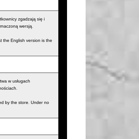
kownicy zgadzają się i
łumaczoną wersją.
t the English version is the
ctwa w usługach
nościach.
ed by the store. Under no