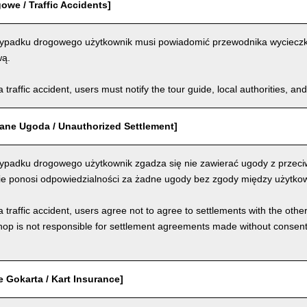
we / Traffic Accidents]
padku drogowego użytkownik musi powiadomić przewodnika wycieczki, 
wą.
a traffic accident, users must notify the tour guide, local authorities, 
ane Ugoda / Unauthorized Settlement]
padku drogowego użytkownik zgadza się nie zawierać ugody z przeci
nie ponosi odpowiedzialności za żadne ugody bez zgody między użytkow
a traffic accident, users agree not to agree to settlements with the othe
hop is not responsible for settlement agreements made without consen
 Gokarta / Kart Insurance]