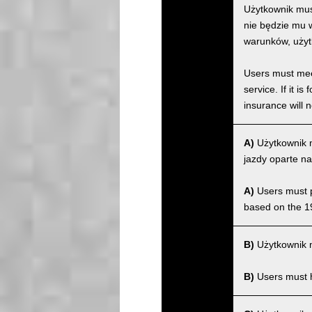
Użytkownik musi
nie będzie mu w
warunków, użyt
Users must meet
service. If it 
insurance will n
A)
Użytkownik m
jazdy oparte na
A)
Users must po
based on the 1
B)
Użytkownik m
B)
Users must ha