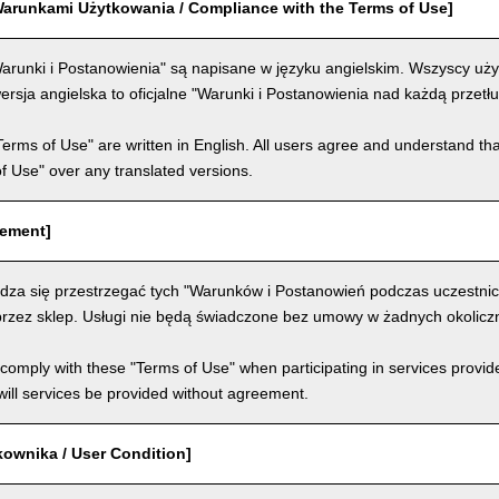
arunkami Użytkowania / Compliance with the Terms of Use]
arunki i Postanowienia" są napisane w języku angielskim. Wszyscy użyt
ersja angielska to oficjalne "Warunki i Postanowienia nad każdą przet
Terms of Use" are written in English. All users agree and understand tha
 of Use" over any translated versions.
eement]
dza się przestrzegać tych "Warunków i Postanowień podczas uczestni
rzez sklep. Usługi nie będą świadczone bez umowy w żadnych okolicz
comply with these "Terms of Use" when participating in services provid
ill services be provided without agreement.
kownika / User Condition]