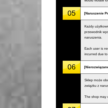
would violate loc
05
[Naruszenie Pr
Każdy użytkown
przewodnik wyc
naruszenia.
Each user is res
incurred due to 
06
[Nierozwiązane
Sklep może obc
związku z naru
The shop may ch