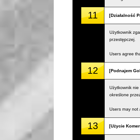
11
[Działalność P
Użytkownik zgad
przestępczej.
Users agree tha
12
[Podnajem Gok
Użytkownik nie
określone przez
Users may not a
13
[Użycie Komer